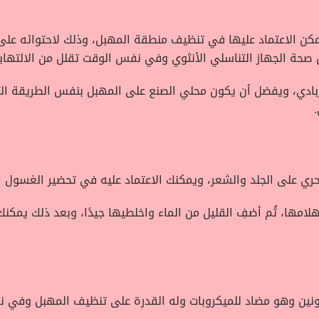
 يمكن الاعتماد عليها في تنظيف منطقة المهبل، وذلك لاحتوائه عل
 صحة الجهاز التناسلي الأنثوي وفي نفس الوقت تقلل من الالتهابا
زبادي، ويفضل أن يكون محلي الصنع على المهبل بنفس الطريقة ال
 سحري على الجلد والشعر، ويمكنك الاعتماد عليه في تحضير الغسول 
ِ هلامها، ثُم أضفِ القليل من الماء واخلطيها جيدًا، وبعد ذلك يم
ونين وهو مضاد للميكروبات وله القدرة على تنظيف المهبل وفي