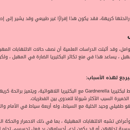
رائحتها كريهة، فقد يكون هذا إفرازًا غير طبيعي وقد يشير إلى إص
مل، وقد أثبتت الدراسات العلمية أن نصف حالات الالتهابات المهب
 ، يساعد هذا في منع تكاثر البكتيريا الضارة في المهبل ، ولكن ي
رجع لهذه الأسباب:
ويتميز برائحة كريهة.
خميرة السبب الأكثر شيوعًا للعدوى بين الفطريات.
مشعرات المهبلية Trichomonas vaginalis هو طفيلي وحيد الخلية مع السياط، وله أربعة سيا
أعراض تشبه الالتهابات المهبلية ، بما في ذلك الاحمرار والحكة ا
حسسية تجاههن أو قد يكون لدى أجسامهن رد فعل تحسسي تجاه ا