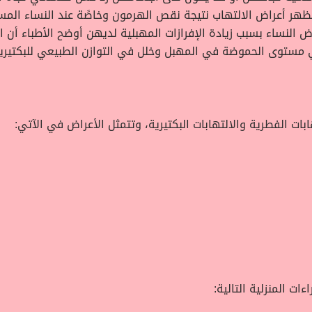
تظهر أعراض الالتهاب نتيجة نقص الهرمون وخاصًة عند النساء المس
بيب أمراض النساء بسبب زيادة الإفرازات المهبلية لديهن أوضح الأطباء
 في مستوى الحموضة في المهبل وخلل في التوازن الطبيعي للبكتيريا
بات الفطرية والالتهابات البكتيرية، وتتمثل الأعراض في الآتي:
ات المنزلية التالية: