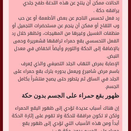
الحالات ممكن أن ينتج عن هذه اللدغة طفح جلدي
يرافقه حكة .
رد فعل تحسس الناجم عن بعض الأطعمة أو عن حب
وب اللقاح أو ممكن أن ينجم عن مستحضرات التجميل أو
منظفات الغسيل وغيرها من المهيجات، وتظهر خلال رد
الفعل التحسسي بقع حمراء ترافقها قشعريرة وحمى
بالإضافة إلى الحكة والتورم وأيضاً انخفاض في معدل
النبض.
الإصابة بمرض التهاب الجلد التصبغي والذي يُعرف
باسم مرض شامبرغ ويعمل بدوره بترك بقع حمراء على
الجلد في الساق ثم يتطور حتى يصبح منتشراً بكامل
الجسم.
ظهور بقع حمراء على الجسم بدون حكة
إن هناك أسباب عديدة تؤدي إلى ظهور البقع الحمراء
ولكن لا تكون مرافقة للحكة ولا تقوم على إثارة الحكة
أبداً ومن هذه الأسباب التي تؤدي إلى ظهور بقع
حمراء على الجسم بدون حكة هي: