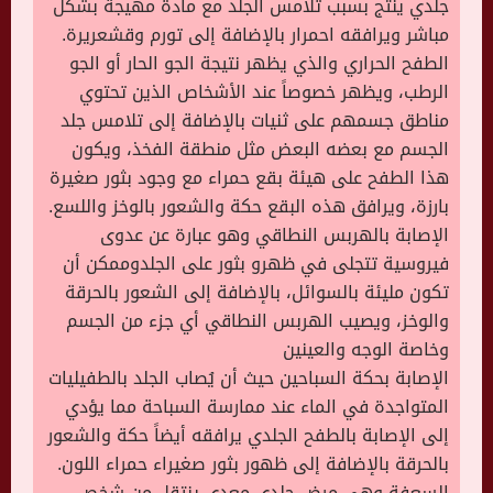
جلدي ينتج بسبب تلامس الجلد مع مادة مهيجة بشكل
مباشر ويرافقه احمرار بالإضافة إلى تورم وقشعريرة.
الطفح الحراري والذي يظهر نتيجة الجو الحار أو الجو
الرطب، ويظهر خصوصاً عند الأشخاص الذين تحتوي
مناطق جسمهم على ثنيات بالإضافة إلى تلامس جلد
الجسم مع بعضه البعض مثل منطقة الفخذ، ويكون
هذا الطفح على هيئة بقع حمراء مع وجود بثور صغيرة
بارزة، ويرافق هذه البقع حكة والشعور بالوخز واللسع.
الإصابة بالهربس النطاقي وهو عبارة عن عدوى
فيروسية تتجلى في ظهرو بثور على الجلدوممكن أن
تكون مليئة بالسوائل، بالإضافة إلى الشعور بالحرقة
والوخز، ويصيب الهربس النطاقي أي جزء من الجسم
وخاصة الوجه والعينين
الإصابة بحكة السباحين حيث أن يُصاب الجلد بالطفيليات
المتواجدة في الماء عند ممارسة السباحة مما يؤدي
إلى الإصابة بالطفح الجلدي يرافقه أيضاً حكة والشعور
بالحرقة بالإضافة إلى ظهور بثور صغيراء حمراء اللون.
السعفة وهي مرض جلدي معدي ينتقل من شخص