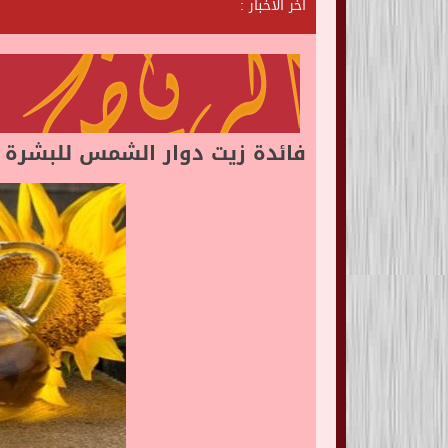
آخر الأخبار :
ش
ا
ت
ا
ل
ر
ي
فائدة زيت دوار الشمس للبشرة