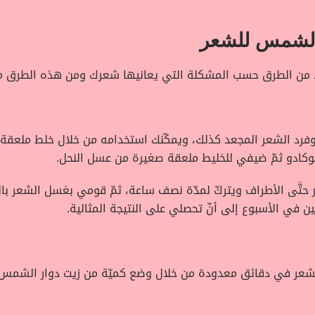
 الشمس للشعر
يد من الطرق حسب المشكلة التي يعانيها شعرك ومن هذه الطرق م
فرد الشعر المجعد كذلك، ويمكّنك استخدامه من خلال خلط ملعق
فوكادو ثمّ ضيفي للخليط ملعقة صغيرة من عسل النحل.
حتَّى الأطراف ويتركّ لمدّة نصف ساعة، ثمّ قومي بغسل الشعر بالم
ن في الأسبوع إلى أنّ تحصلي على النتيجة المثالية.
شعر في دقائق معدودة من خلال وضع كميّة من زيت دوار الشمس بي