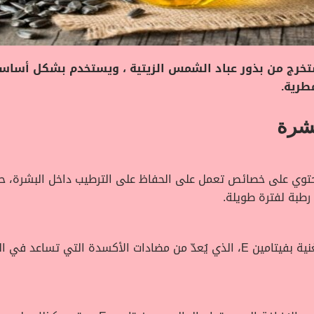
تخرج من بذور عباد الشمس الزيتية ، ويستخدم بشكل أس
طرية.
شرة
حتوي على خصائص تعمل على الحفاظ على الترطيب داخل البشرة، ح
 رطبة لفترة طويلة.
يُعدّ زيت دوار الشمس من الزيوت الطبيعية الغنية بفيتامين E، الذي يُعدّ من مضاد