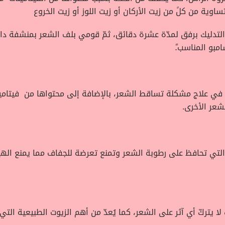
وية من كلً من زيت الأركان أو زيت اللوز أو زيت الخروع
التدليك برفق لمدّة عشرة دقائق، ثمّ قومي بلف الشعر بمنشفة دا
امبو المناسب.ً
علاج مشكلة تساقط الشعر، بالإضافة إلى محتواها من فيتامين “هـ
شعر الأخرى.
 التي تحافظ على رطوبة الشعر وتمنع تعرضة للجفاف مما يمنع اله
ا يتركّ أي آثر على الشعر، كما يُعدّ من أهم الزيوت الطبيعية ال