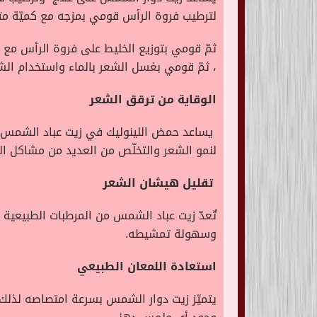
لترطيب فروة الرأس قومي بمزجه مع كميّة متسا
ثمّ قومي بتوزيع الخليط على فروة الرأس مع 
، ثمّ قومي بغسل الشعر بالماء واستخدام الش
الوقاية من ترقق الشعر
يساعد حمض اللينوليك في زيت عباد الشمس في 
لنمو الشعر والتخلّص من العديد من مشاكل ال
تقليل هيشان الشعر
تٌعدّ زيت عباد الشمس من المرطبات الطبيعية
وسهولة تمشيطه.
استعادة اللمعان الطبيعي
يتميّز زيت دوار الشمس بسرعة امتصاصه لذلك ل