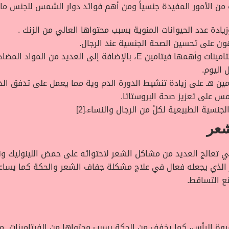
من الأمور المفيدة جنسياً ومن أهم فوائد دوار الشمس للجنس ما
دة عدد الحيوانات المنوية بسبب محتواها العالي من الزنك .
ون على تحسين الصحة الجنسية عند الرجال.
تحتوى بذور دوار الشّمس على العديد من الفيتامينات وأهمها فيتامين E، بال
ل اليوم.
ن هـ على زيادة تنشيط الدورة الدم وية مما يعمل على تدفق الدم 
مس على تعزيز صحة البروستاتا.
سية الطبيعية لكلً من الرجال والنساء.[2]
شعر
لتي تعالج العديد من مشاكل الشعر لاحتوائه على حمض اللينوليك و
 إلى نسبة عالية من الأوميجا 6، الأمر الذي يجعله فعال في علاج مشكلة جفاف الشعر وا
نع التساقط.
 الرأس، كما يخفف من الحكة بسبب محتواها من الفيتامينات مثل 