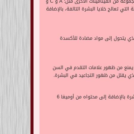
يستخدم زيت دوار الشمس في علاج حب الشباب بالإضافة إلى محتواه العالي من فيتامين E، يحتوي كذلك على مجموعة من الفيتامينات الأخرى مثل: A و C و
تي تعالج خلايا البشرة التالفة، بالإضافة
الذي يتحول إلى مواد مضادة للأكسدة
يمنع من ظهور علامات التقدم في السن
يُعدّ زيت دوار الشمس من الزيوت الطبيعية الغنية بمضادات الأكسدة التى تعمل على تخفيف التهاب واحمرار البشرة بالإضافة إلى محتواه من أوميغا 6