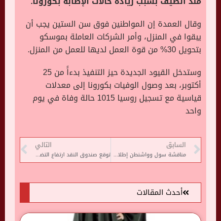
منذ الصيف بسبب زيادة حالات الإصابة بكورونا.
وقال العمدة إن المواطنين فوق سن الستين يجب أن
يبقوا في المنزل، وأمر الشركات العاملة بموسكو
بتحويل 30% من قوة العمل لديها للعمل من المنزل
.
وستدخل القيود الجديدة حيز التنفيذ بدءاًَ من 25
أكتوبر، بعد وصول الوفيات بكورونا إلى معدلات
قياسية مع تسجيل روسيا 1015 حالة وفاة في يوم
واحد
السابق
التالي
مناقشة سول وواشنطن إطلاق كوريا الشمالية لصاروخ باليستي قصير المدى
توقع صندوق النقد ارتفاع التضخم في الشرق الأوسط إلى 12.9% في 2021
أحدث المقالات