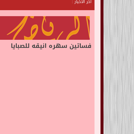
آخر الأخبار :
ش
ا
ت
ا
ل
ر
فساتين سهره انيقه للصبايا