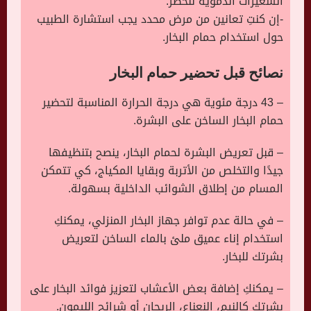
الشعيرات الدموية للخطر.
-إن كنتِ تعانين من مرض محدد يجب استشارة الطبيب
حول استخدام حمام البخار.
نصائح قبل تحضير حمام البخار
– 43 درجة مئوية هي درجة الحرارة المناسبة لتحضير
حمام البخار الساخن على البشرة.
– قبل تعريض البشرة لحمام البخار، ينصح بتنظيفها
جيدًا والتخلص من الأتربة وبقايا المكياج، كي تتمكن
المسام من إطلاق الشوائب الداخلية بسهولة.
– في حالة عدم توافر جهاز البخار المنزلي، يمكنكِ
استخدام إناء عميق ملئ بالماء الساخن لتعريض
بشرتك للبخار.
– يمكنكِ إضافة بعض الأعشاب لتعزيز فوائد البخار على
بشرتك كالنيم، النعناع، الريحان أو شرائح الليمون.