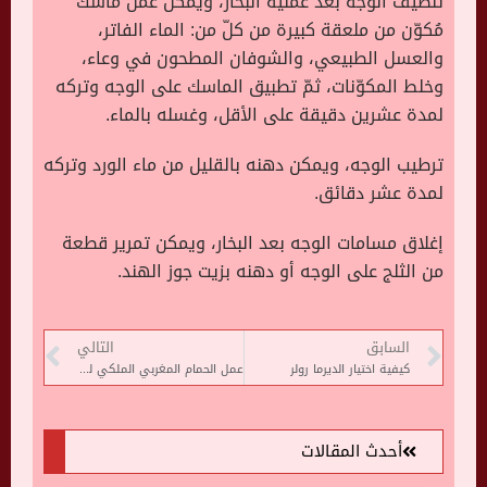
تنظيف الوجه بعد عملية البخار، ويمكن عمل ماسك
مُكوّن من ملعقة كبيرة من كلّ من: الماء الفاتر،
والعسل الطبيعي، والشوفان المطحون في وعاء،
وخلط المكوّنات، ثمّ تطبيق الماسك على الوجه وتركه
لمدة عشرين دقيقة على الأقل، وغسله بالماء.
ترطيب الوجه، ويمكن دهنه بالقليل من ماء الورد وتركه
لمدة عشر دقائق.
إغلاق مسامات الوجه بعد البخار، ويمكن تمرير قطعة
من الثلج على الوجه أو دهنه بزيت جوز الهند.
السابق
التالي
كيفية اختيار الديرما رولر
عمل الحمام المغربي الملكي للعرايس
أحدث المقالات