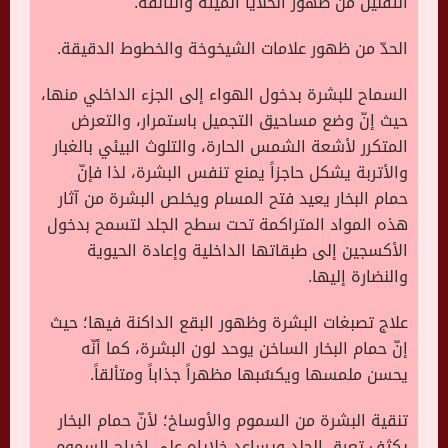
التقليل من ظهور الخلايا الميّتة والتالفة.
الحدّ من ظهور علامات الشيخوخة والخطوط الدقيقة.
السماح للبشرة بدخول الهواء إلى الجزء الداخلي منها،
حيث إنّ وضع مساحيق التجميل باستمرار، والتعرض
المتكرر لأشعة الشمس الحارة، والتلوث البيئي بالغبار
والأتربة يشكل حاجزاً يمنع تنفس البشرة، لذا فإنّ
حمام البخار يعيد فتح المسام ويخلص البشرة من آثار
هذه المواد المتراكمة تحت سطح الجلد لتسمح بدخول
الأكسجين إلى طبقاتها الداخلية وإعادة الحيوية
والنضارة إليها.
علاج تصبغات البشرة وظهور البقع الداكنة فيها؛ حيث
إنّ حمام البخار الساخن يوحد لون البشرة، كما أنّه
يحسن ملمسها ويكسُبها مظهراً جذاباً ومتألقاً.
تنقية البشرة من السموم والأوساخ؛ لأنّ حمام البخار
يكثف تعرق الجلد ويساعد خلاياه على إخراج السموم