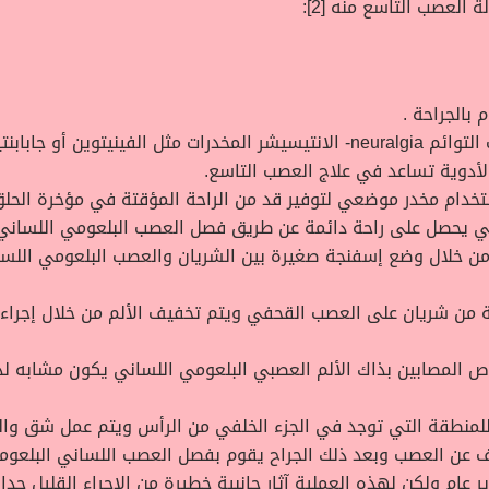
العصب التاسع منه [2]:
بالجراحة .
استخدام الأدوية التي تستخدم في علاج مثلث التوائم neuralgia- الانتيسيشر المخدر
الأدوية تساعد في علاج العصب التاسع.
ستخدام مخدر موضعي لتوفير قد من الراحة المؤقتة في مؤخرة الحلق
لكي يحصل على راحة دائمة عن طريق فصل العصب البلعومي اللساني
ن خلال وضع إسفنجة صغيرة بين الشريان والعصب البلعومي اللسا
ة من شريان على العصب القحفي ويتم تخفيف الألم من خلال إجرا
ص المصابين بذاك الألم العصبي البلعومي اللساني يكون مشابه لذ
للمنطقة التي توجد في الجزء الخلفي من الرأس ويتم عمل شق وا
ف عن العصب وبعد ذلك الجراح يقوم بفصل العصب اللساني البلعوم
ر عام ولكن لهذه العملية آثار جانبية خطيرة من الإجراء القليل ج