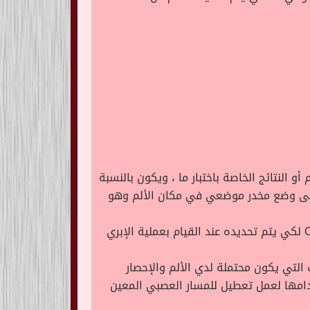
 النتائج الخاصة باختبار ما ، ويكون بالنسبة
 على وضع مخدر موضعي في مكان الألم وهو
ويتم عمل التصوير بالرنين المغناطيسي MRI لكي يتم التحقيق من تواجد الأورام ويمكن عمل التصوير المقطع CT لكي يتم تحديده عند القيام بعملية الإبري
لتي يكون محتملة لدي الألم والإحصار
امها لعمل تعطيل للمسار العصبي المعين