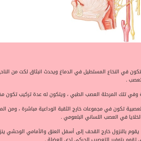
ون في النخاع المستطيل في الدماغ ويحدث انبثاق لكت من الناحية 
تعصب .
ة وفي تلك المرحلة العصب الطبي ، ويتكون له عدة تركيب تكون مخت
لعصبية تكون في مجموعات خارج الثقبة الوداعية مباشرة ، ومن ا
خلايا في العصب اللساني البلعومي .
قوم بالنزول خارج القحف إلى أسفل العنق والأمامي الوحشي ينزل
ي تقوم بتوفير التعصيب الحركي لدي العضلة .