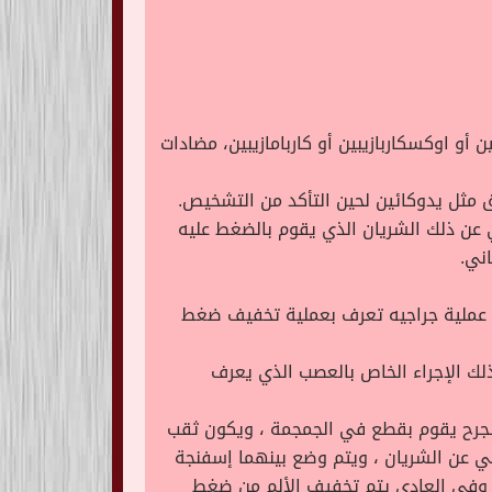
ات مثل الفينيتوين أو جابابنتين أو اوكسكاربازيبين أو كاربامازيبين، مضادات
 مثل يدوكائين لحين التأكد من التشخيص.
 عن ذلك الشريان الذي يقوم بالضغط عليه
ني.
ء عملية جراجيه تعرف بعملية تخفيف ضغط
لك الإجراء الخاص بالعصب الذي يعرف
لجرح يقوم بقطع في الجمجمة ، ويكون ثقب
ي عن الشريان ، ويتم وضع بينهما إسفنجة
دا وفي العادي يتم تخفيف الألم من ضغط