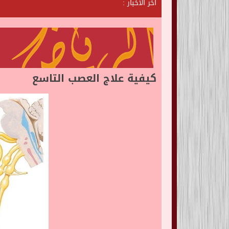
آخر الأخبار :
ش
ا
ت
ا
ل
ر
ي
كيفية علاج العصب التاسع