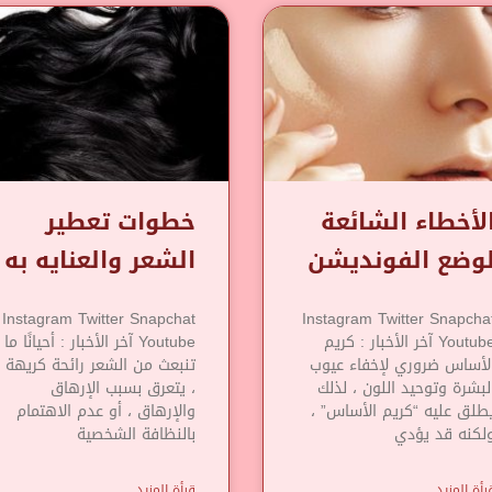
لأخطاء الشائعة
خطوات تعطير
وضع الفونديشن
الشعر والعنايه به
Instagram Twitter Snapchat
Instagram Twitter Snapcha
Youtube آخر الأخبار : كريم
Youtube آخر الأخبار : أحيانًا ما
لأساس ضروري لإخفاء عيوب
تنبعث من الشعر رائحة كريهة
لبشرة وتوحيد اللون ، لذلك
، يتعرق بسبب الإرهاق
طلق عليه “كريم الأساس” ،
والإرهاق ، أو عدم الاهتمام
لكنه قد يؤدي
بالنظافة الشخصية
رأة المزيد
قرأة المزيد