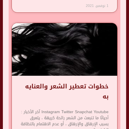
1 نوفمبر، 2021
خطوات تعطير الشعر والعنايه
به
Instagram Twitter Snapchat Youtube آخر الأخبار :
أحيانًا ما تنبعث من الشعر رائحة كريهة ، يتعرق
بسبب الإرهاق والإرهاق ، أو عدم الاهتمام بالنظافة