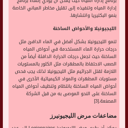
برنامج إدارة المياه حيث يمكن أن يؤدي إنشاء برنامج
إدارة المياه وتنفيذه إلى تقليل مخاطر المباني الخاصة
بنمو البكتيريا وانتشارها.
الليجيونيلا والأحواض الساخنة
تنمو الليجيونيلا بشكل أفضل في الماء الدافئ مثل
درجات حرارة الماء المستخدمة في أحواض المياه
الساخنة حيث تجعل درجات الحرارة الدافئة أيضاً من
الصعب الاحتفاظ بالمطهرات مثل الكلور بالمستويات
اللازمة لقتل الجراثيم مثل الليجيونيلا لذلك يجب فحص
مستويات المطهرات والمواد الكيميائية الأخرى في
أحواض المياه الساخنة بانتظام وتنظيف أحواض المياه
الساخنة على النحو الموصى به من قبل الشركة
المصنعة.[3]
مضاعفات مرض الليجيونيرز
يمكن أن يؤدي مرض الليجيونيرز Legionnaires إلى عدد