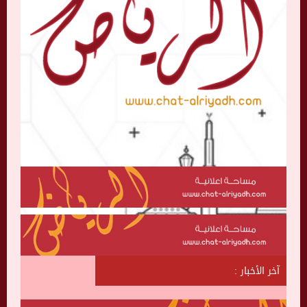
آخر الأخبار :
ش
ا
ت
ا
ل