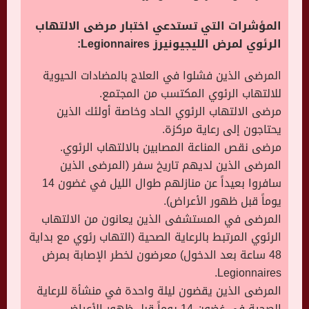
المؤشرات التي تستدعي اختبار مرضى الالتهاب
الرئوي لمرض الليجيونيرز Legionnaires:
المرضى الذين فشلوا في العلاج بالمضادات الحيوية
للالتهاب الرئوي المكتسب من المجتمع.
مرضى الالتهاب الرئوي الحاد وخاصة أولئك الذين
يحتاجون إلى رعاية مركزة.
مرضى نقص المناعة المصابين بالالتهاب الرئوي.
المرضى الذين لديهم تاريخ سفر (المرضى الذين
سافروا بعيداً عن منازلهم طوال الليل في غضون 14
يوماً قبل ظهور الأعراض).
المرضى في المستشفى الذين يعانون من الالتهاب
الرئوي المرتبط بالرعاية الصحية (التهاب رئوي مع بداية
48 ساعة بعد الدخول) معرضون لخطر الإصابة بمرض
Legionnaires.
المرضى الذين يقضون ليلة واحدة في منشأة للرعاية
الصحية في غضون 14 يوماً قبل ظهور الأعراض.