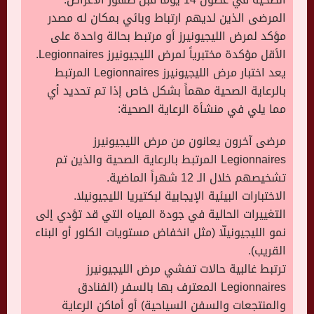
المرضى الذين لديهم ارتباط وبائي بمكان له مصدر
مؤكد لمرض الليجيونيرز أو مرتبط بحالة واحدة على
الأقل مؤكدة مختبرياً لمرض الليجيونيرز Legionnaires.
يعد اختبار مرض الليجيونيرز Legionnaires المرتبط
بالرعاية الصحية مهماً بشكل خاص إذا تم تحديد أي
مما يلي في منشأة الرعاية الصحية:
مرضى آخرون يعانون من مرض الليجيونيرز
Legionnaires المرتبط بالرعاية الصحية والذين تم
تشخيصهم خلال الـ 12 شهراً الماضية.
الاختبارات البيئية الإيجابية لبكتيريا الليجيونيلا.
التغييرات الحالية في جودة المياه التي قد تؤدي إلى
نمو الليجيونيلّا (مثل انخفاض مستويات الكلور أو البناء
القريب).
ترتبط غالبية حالات تفشي مرض الليجيونيرز
Legionnaires المعترف بها بالسفر (الفنادق
والمنتجعات والسفن السياحية) أو أماكن الرعاية