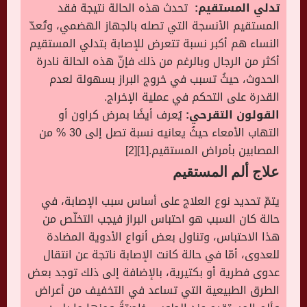
تدلي المستقيم:
تحدث هذه الحالة نتيجة فقد
المستقيم الأنسجة التي تصله بالجهاز الهضمي، وتُعدّ
النساء هم أكبر نسبة تتعرض للإصابة بتدلي المستقيم
أكثر من الرجال وبالرغم من ذلك فإنّ هذه الحالة نادرة
الحدوث، حيثُ تسبب في خروج البراز بسهولة لعدم
القدرة على التحكم في عملية الإخراج.
القولون التقرحي:
يُعرف أيضًا بمرض كراون أو
التهاب الأمعاء حيثُ يعانيه نسبة تصل إلى 30 % من
المصابين بأمراض المستقيم.[1][2]
علاج ألم المستقيم
يتمّ تحديد نوع العلاج على أساس سبب الإصابة، في
حالة كان السبب هو احتباس البراز فيجب التخلّص من
هذا الاحتباس، وتناول بعض أنواع الأدوية المضادة
للعدوى، أمّا في حالة كانت الإصابة ناتجة عن انتقال
عدوى فطرية أو بكتيرية، بالإضافة إلى ذلك توجد بعض
الطرق الطبيعية التي تساعد في التخفيف من أعراض