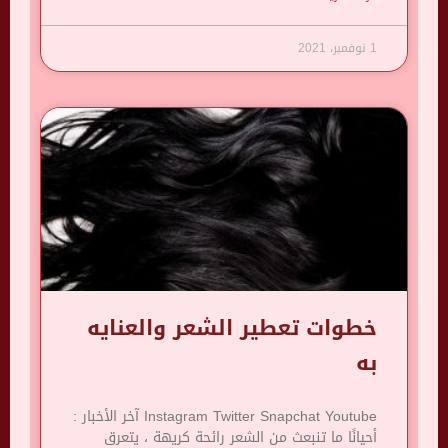
1 نوفمبر، 2021
خطوات تعطير الشعر والعنايه
به
Instagram Twitter Snapchat Youtube آخر الأخبار :
أحيانًا ما تنبعث من الشعر رائحة كريهة ، يتعرق