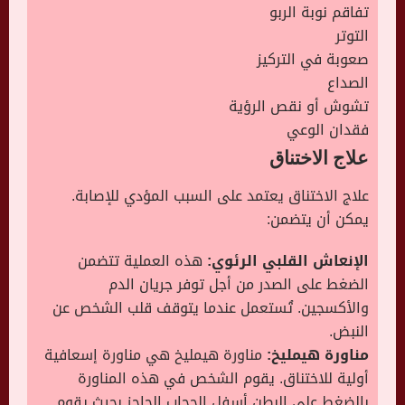
تفاقم نوبة الربو
التوتر
صعوبة في التركيز
الصداع
تشوش أو نقص الرؤية
فقدان الوعي
علاج الاختناق
علاج الاختناق يعتمد على السبب المؤدي للإصابة.
يمكن أن يتضمن:
الإنعاش القلبي الرئوي:
هذه العملية تتضمن
الضغط على الصدر من أجل توفر جريان الدم
والأكسجين. تُستعمل عندما يتوقف قلب الشخص عن
النبض.
مناورة هيمليخ:
مناورة هيمليخ هي مناورة إسعافية
أولية للاختناق. يقوم الشخص في هذه المناورة
بالضغط على البطن أسفل الحجاب الحاجز بحيث يقوم