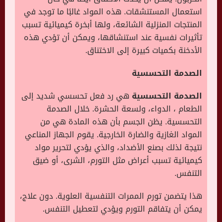
استعمال المستنشقات. هذه المواد غالبًا ما توجد في
المنتجات المنزلية الشائعة، ولها أبخرة كيميائية تسبب
تأثيرات نفسية عند استنشاقها، ويمكن أن تؤدي هذه
الأدخنة بكميات كبيرة إلى الاختناق.
الصدمة التحسسية
الصدمة التحسسية
هي رد فعل تحسسي شديد إلى
الطعام ، الدواء، ولسعة الحشرة. خلال الصدمة
التحسسية. يظن الجسم بأن هذه المادة هي من
المواد الغازية والضارة الخارجية. يقوم الجهاز المناعي
نتيجة لذلك بصنع الأضداد، والذي يؤدي لتحرير مواد
كيميائية تسبب أعراض مثل التورم، الشرى، أو ضيق
التنفس.
هذا يتضمن تورم الممرات التنفسية العلوية. دون علاج،
يمكن أن يتفاقم التورم ويؤدي لتعطيل التنفس.