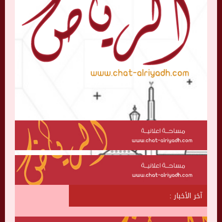
آخر الأخبار :
ش
ا
ت
ا
ل