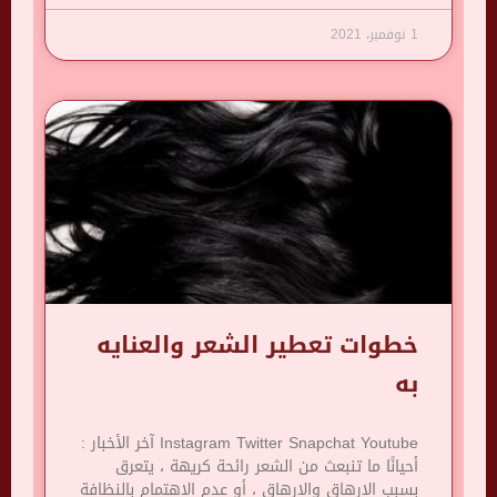
1 نوفمبر، 2021
خطوات تعطير الشعر والعنايه
به
Instagram Twitter Snapchat Youtube آخر الأخبار :
أحيانًا ما تنبعث من الشعر رائحة كريهة ، يتعرق
بسبب الإرهاق والإرهاق ، أو عدم الاهتمام بالنظافة