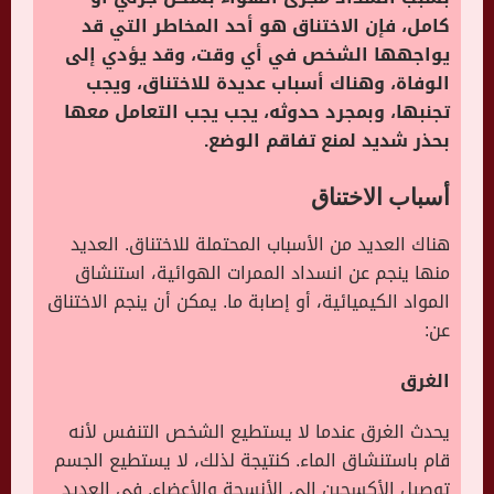
كامل، فإن الاختناق هو أحد المخاطر التي قد
يواجهها الشخص في أي وقت، وقد يؤدي إلى
الوفاة، وهناك أسباب عديدة للاختناق، ويجب
تجنبها
، وبمجرد حدوثه، يجب يجب التعامل معها
بحذر شديد لمنع تفاقم الوضع.
أسباب الاختناق
هناك العديد من الأسباب المحتملة للاختناق. العديد
منها ينجم عن انسداد الممرات الهوائية، استنشاق
المواد الكيميائية، أو إصابة ما. يمكن أن ينجم الاختناق
عن:
الغرق
يحدث الغرق عندما لا يستطيع الشخص التنفس لأنه
قام باستنشاق الماء. كنتيجة لذلك، لا يستطيع الجسم
توصيل الأكسجين إلى الأنسجة والأعضاء. في العديد