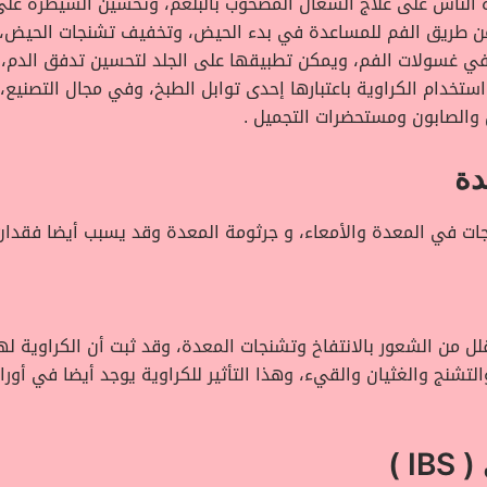
 الناس على علاج السعال المصحوب بالبلغم، وتحسين السيطرة على ا
 عن طريق الفم للمساعدة في بدء الحيض، وتخفيف تشنجات الحيض
 في غسولات الفم، ويمكن تطبيقها على الجلد لتحسين تدفق الدم،
في الأطعمة، يتم استخدام الكراوية باعتبارها إحدى توابل الطبخ، وفي مجال ا
والصابون ومستحضرات التجميل .
دة
ت في المعدة والأمعاء، و جرثومة المعدة وقد يسبب أيضا فقدان ا
قلل من الشعور بالانتفاخ وتشنجات المعدة، وقد ثبت أن الكراوية ل
نج والغثيان والقيء، وهذا التأثير للكراوية يوجد أيضا في أوراق ال