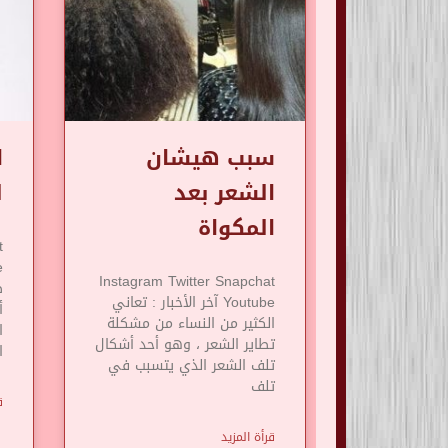
سبب هيشان
ا
الشعر بعد
ل
المكواة
t
Instagram Twitter Snapchat
Youtube آخر الأخبار : تعاني
أ
الكثير من النساء من مشكلة
ا
تطاير الشعر ، وهو أحد أشكال
ا
تلف الشعر الذي يتسبب في
تلف
ق
قرأة المزيد