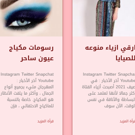
رقي ازياء منوعه
رسومات مكياج
لصيايا
عيون ساحر
Instagram Twitter Snapchat
Instagram Twitter Snapcha
Youtube آخر الأخبار : في
Youtube آخر الأخبار :
صيف 2021 أصبحت أزياء الفتاة
المهرجان مليء بجميع أنواع
كثر جمالا لأنها تعتمد على
الجمال ، وأكثر ما يلفت الأنظار
لبساطة والأناقة في نفس
هو المكياج. خاصة بالنسبة
لوقت، الآن سوف
للماكياج الاحتفالي ، فإن
رأة المزيد
قرأة المزيد