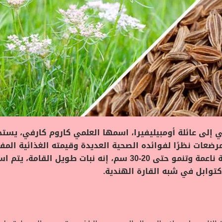
ي إلى عائلة أومبيليفيرا، اسمها العلمي كاروم كارفي، يستخ
رضعات نظرًا لفوائده الصحية العديدة وقيمته الغذائية الم
الفارسي باللغة الإنجليزية، النباتات حبيبية ناعمة وتنمو حتى 20-
كتوابل في شبه القارة الهندية.