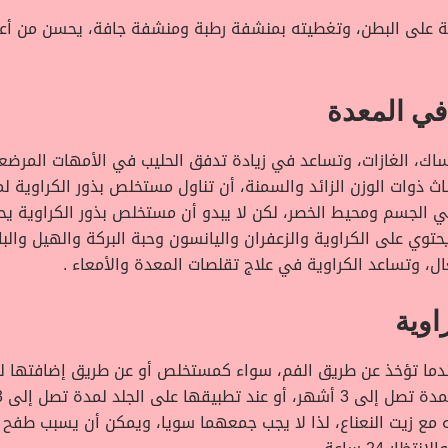
وية على البطن، وتغطيته بمنشفة رطبة ومنشفة جافة، يحسن من أع
لإمساك، الغازات، وتساعد في زيادة تدفق الحليب في الأمهات الم
 الجسم ومحيط الخصر، لكن لا يبدو أن مستخلص بذور الكراوية ي
حتوي على الكراوية والزعفران واليانسون وحبة البركة والهيل وال
عال، وتساعد الكراوية في علاج تقلصات المعدة والأمعاء .
اوية
 عندما تؤخذ عن طريق الفم، سواء كمستخلص أو عن طريق إضافتها 
ه مع زيت النعناع، لذا لا يجب جمعهما سويا، ويمكن أن يسبب طف