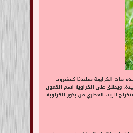
دم نبات الكراوية تقليديًا كمشروب
فيدة، ويطلق على الكراوية اسم الكمون
30 سم، إنه نبات طويل القامة، يتم استخراج الزيت العطري من بذور الكراوية،