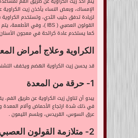
يتم أخذ زيت الكراوية عن طريق الفم لمساعدة
الإمساك، وبعض النساء يأخذن زيت الكراوية
لزيادة تدفق حليب الثدي، وتستخدم الكراوية
القولون العصبي ( IBS )، و
كما يستخدم عادة كرائحة في معجون الأسنان 
الكراوية وعلاج أمراض المع
قد يحسن زيت الكراوية الهضم ويخفف التشنجا
1- حرقة من المعدة
يبدو أن تناول زيت الكراوية عن طريق الفم، ي
في ذلك شدة ارتجاع الأحماض وآلام المعدة والتش
عرق السوس، القريدس، وبلسم الليمون .
2- متلازمة القولون العصبي ( IBS )