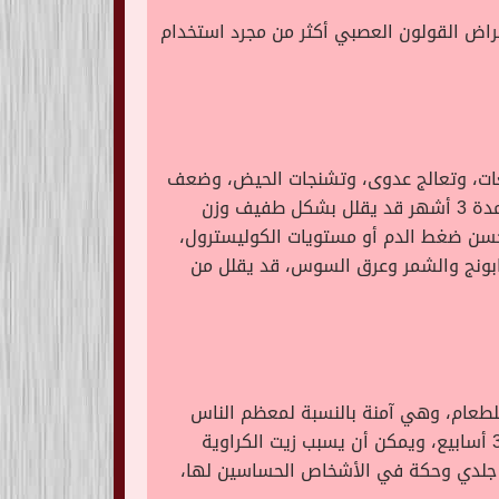
راض القولون العصبي أكثر من مجرد استخدام
رضعات، وتعالج عدوى، وتشنجات الحيض، وضعف
الشهية، حيث أظهرت الأبحاث المبكرة في الإناث ذوات الوزن الزائد والسمنة، أن تناول مستخلص بذور الكراوية لمدة 3 أشهر قد يقلل بشكل طفيف وزن
حسن ضغط الدم أو مستويات الكوليسترول،
بابونج والشمر وعرق السوس، قد يقلل من
للطعام، وهي آمنة بالنسبة لمعظم الناس
عندما تؤخذ عن طريق الفم، في كميات طبية لمدة تصل إلى 3 أشهر، أو عند تطبيقها على الجلد لمدة تصل إلى 3 أسابيع، ويمكن أن يسبب زيت الكراوية
ح جلدي وحكة في الأشخاص الحساسين لها،