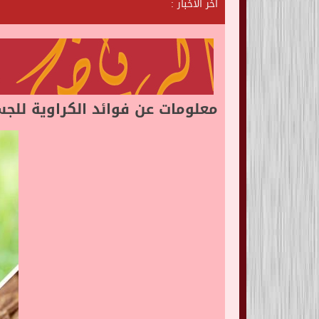
آخر الأخبار :
ش
ا
ت
ا
ل
ر
ي
معلومات عن فوائد الكراوية للج