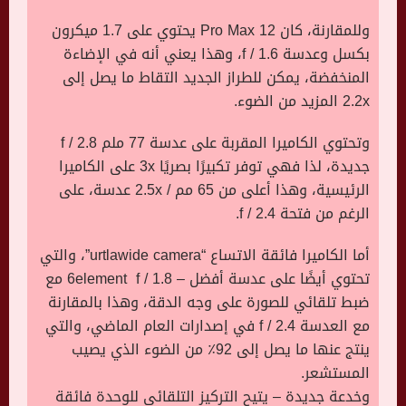
وللمقارنة، كان 12 Pro Max يحتوي على 1.7 ميكرون
بكسل وعدسة f / 1.6، وهذا يعني أنه في الإضاءة
المنخفضة، يمكن للطراز الجديد التقاط ما يصل إلى
2.2x المزيد من الضوء.
وتحتوي الكاميرا المقربة على عدسة 77 ملم f / 2.8
جديدة، لذا فهي توفر تكبيرًا بصريًا 3x على الكاميرا
الرئيسية، وهذا أعلى من 65 مم / 2.5x عدسة، على
الرغم من فتحة f / 2.4.
أما الكاميرا فائقة الاتساع “urtlawide camera”، والتي
تحتوي أيضًا على عدسة أفضل – 6element f / 1.8 مع
ضبط تلقائي للصورة على وجه الدقة، وهذا بالمقارنة
مع العدسة f / 2.4 في إصدارات العام الماضي، والتي
ينتج عنها ما يصل إلى 92٪ من الضوء الذي يصيب
المستشعر.
وخدعة جديدة – يتيح التركيز التلقائي للوحدة فائقة