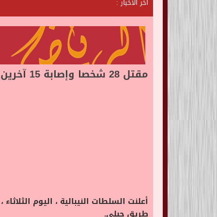
آخر الأخبار :
ش
ا
ت
ا
مقتل 28 شخصا وإصابة 15 آخرين فى نيبال إثر تحطم حافلة غربى البلاد
طريق جبلي.