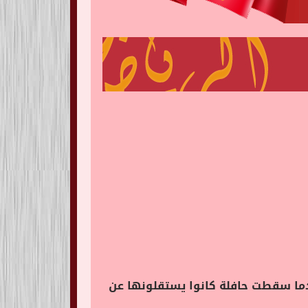
خصًا في الجزء الغربي من البلاد عندما سقطت حافلة كانوا يستقلونها عن