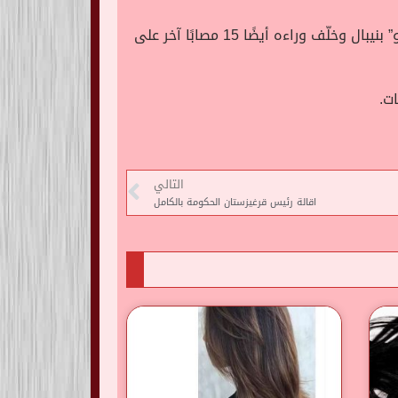
ونقلت شبكة “إيه بي سي نيوز” الإخبارية الأمريكية اليوم، عن السلطات بنيبال، أن الحادث وقع في مقاطعة “موجو” بنيبال وخلّف وراءه أيضًا 15 مصابًا آخر على
ت.
التالي
اقالة رئيس قرغيزستان الحكومة بالكامل