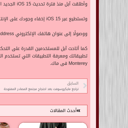
وأطلقت آبل منذ فترة تحديث iOS 15 الجديد الذي يسمح لك بحماية خصوصيتك عبر الإنترنت من خلال الكثير من المميزات الجديدة.
وتستطيع عبر iOS 15 إخفاء وجودك على الإنترنت بشكل كامل، وذلك بدايةً من بريدك الإلكتروني الذي تقوم بالتسجيل به في المواقع.
ووصولًا إلى عنوان هاتفك الإلكتروني iP Address الذي يستخدمه الهاتف للدخول للإنترنت، وذلك بفضل خاصية Private Rely.
كما أتاحت آبل للمستخدمين القدرة على التحكم
Monterey فى ماك.
السابق
تراجع مايكروسوفت بعد احتجاج مجتمع المصادر المفتوحة
أحدث المقالات