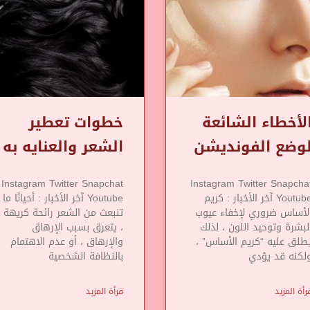
لأخطاء الشائعة
خطوات تعطير
وضع الفونديشن
الشعر والعنايه به
Instagram Twitter Snapchat
Instagram Twitter Snapcha
Youtube آخر الأخبار : كريم
Youtube آخر الأخبار : أحيانًا ما
لأساس ضروري لإخفاء عيوب
تنبعث من الشعر رائحة كريهة
لبشرة وتوحيد اللون ، لذلك
، يتعرق بسبب الإرهاق
طلق عليه “كريم الأساس” ،
والإرهاق ، أو عدم الاهتمام
لكنه قد يؤدي
بالنظافة الشخصية
رأة المزيد
قرأة المزيد