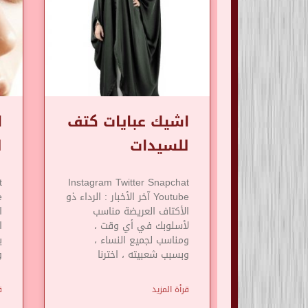
اشيك عبايات كتف
ا
للسيدات
ل
t
Instagram Twitter Snapchat
Youtube آخر الأخبار : الرداء ذو
​​الأكتاف العريضة مناسب
ا
لأسلوبك في أي وقت ،
ا
ومناسب لجميع النساء ،
ي
وبسبب شعبيته ، اخترنا
و
قرأة المزيد
ق