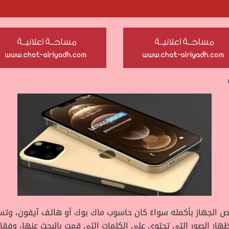
 الجهاز بأكمله سواءً كان حاسوب ماك بوك أو هاتف آيفون، وت
 التي تحتوي على الكلمات التي قمت بالبحث عنها، وفقا لتقرير digital trend 