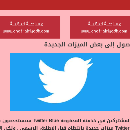
أعلن موقع Weibo الإلكتروني Twitter 
Labs الجديد. وفقًا لـ The Verge ، سيختبر Twitter ميزات جديدة بانتظام قبل الإط