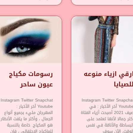
رقي ازياء منوعه
رسومات مكياج
لصيايا
عيون ساحر
Instagram Twitter Snapchat
Instagram Twitter Snapcha
Youtube آخر الأخبار : في
Youtube آخر الأخبار :
صيف 2021 أصبحت أزياء الفتاة
المهرجان مليء بجميع أنواع
كثر جمالا لأنها تعتمد على
الجمال ، وأكثر ما يلفت الأنظار
لبساطة والأناقة في نفس
هو المكياج. خاصة بالنسبة
لوقت، الآن سوف
للماكياج الاحتفالي ، فإن