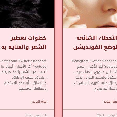
لأخطاء الشائعة
خطوات تعطير
وضع الفونديشن
الشعر والعنايه به
Instagram Twitter Snapchat
Instagram Twitter Snapcha
Youtube آخر الأخبار : كريم
Youtube آخر الأخبار : أحيانًا ما
لأساس ضروري لإخفاء عيوب
تنبعث من الشعر رائحة كريهة
لبشرة وتوحيد اللون ، لذلك
، يتعرق بسبب الإرهاق
طلق عليه “كريم الأساس” ،
والإرهاق ، أو عدم الاهتمام
لكنه قد يؤدي
بالنظافة الشخصية
رأة المزيد
قرأة المزيد
مبر، 2021
1 نوفمبر، 2021