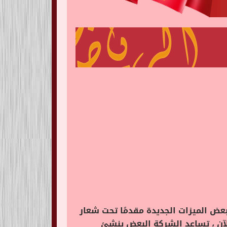
أن المشتركين في خدمته المدفوعة Twitter Blue سيستخدمون بعض الميزات الجديدة مقدمًا تحت شعار
لاق الرسمي ، ولكن الآن ، تساعد الشركة البعض ينشئ