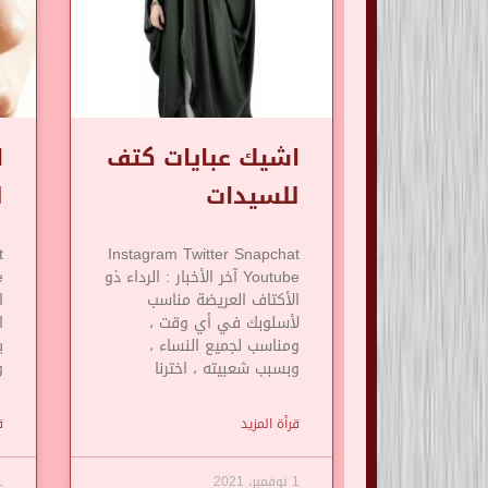
اشيك عبايات كتف
ا
للسيدات
ل
t
Instagram Twitter Snapchat
Youtube آخر الأخبار : الرداء ذو
​​الأكتاف العريضة مناسب
ا
لأسلوبك في أي وقت ،
ا
ومناسب لجميع النساء ،
ي
وبسبب شعبيته ، اخترنا
و
قرأة المزيد
ق
1 نوفمبر، 2021
1 نوف