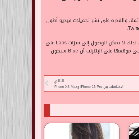
محادثات المثبتة على iOS، والتي تتيح لك تثبيت محادثات DM في أعلى القائمة، والقدرة على نشر تحميلات فيديو أطول
وقال التقرير إنه لا يمكنهم الاشتراك في Twitter Blue إلا إذا كانوا على نظام iOS ويعيشون في كندا وأستراليا، لذلك لا يمكن الوصول إلى ميزات Labs على
نطاق واسع حتى الآن، ويعد موقع Twitter بأن Labs ستكون متاحة في المزيد من البلدان قريبًا، وقالت الشركة على موقعها على الإنترنت أن Blue سيكون
التالي
الاختلافات بين iPhone 13 Pro وiPhone XS Max