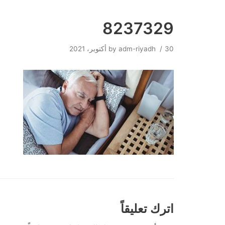
8237329
Skip
to
30 أكتوبر، 2021
adm-riyadh
by
content
اترك تعليقاً