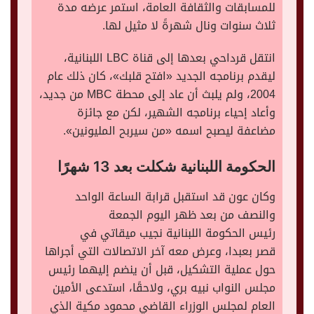
للمسابقات والثقافة العامة، استمر عرضه مدة
ثلاث سنوات ونال شهرةً لا مثيل لها.
انتقل قرداحي بعدها إلى قناة LBC اللبنانية،
ليقدم برنامجه الجديد «افتح قلبك»، كان ذلك عام
2004، ولم يلبث أن عاد إلى محطة MBC من جديد،
وأعاد إحياء برنامجه الشهير، لكن مع جائزة
مضاعفة ليصبح اسمه «من سيربح المليونين».
الحكومة اللبنانية شكلت بعد 13 شهرًا
وكان عون قد استقبل قرابة الساعة الواحد
والنصف من بعد ظهر اليوم الجمعة
رئيس الحكومة اللبنانية نجيب ميقاتي في
قصر بعبدا، وعرض معه آخر الاتصالات التي أجراها
حول عملية التشكيل، قبل أن ينضم إليهما رئيس
مجلس النواب نبيه بري، ولاحقًا، استدعى الأمين
العام لمجلس الوزراء القاضي محمود مكية الذي