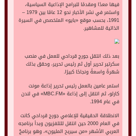
فيها معدًا ومقدمًا للبرامج الإذاعية السياسية،
واستمر في نشر الأخبار نحو 12 عامًا بين 1979 –
1991، بحسب موقع «بايو» المتخصص في السيرة
الذاتية للمشاهير.
بعد ذلك انتقل جورج قرداحي للعمل في منصب
سكرتير تحرير أول ثم رئيس تحرير، وحقق بذلك
شهرةً واسعةً ونجاحًا كبيرًا.
استمر عامين بالعمل رئيس تحرير إذاعة مونت
كارلو، ثم انتقل إلى إذاعة «MBC.FM» في لندن
في عام 1994.
الانطلاقة الحقيقية للإعلامي جورج قرداحي كانت
في العام 2000 حين انتقل للتلفزيون وبدأ برنامجه
العربي الأشهر «من سيربح المليون»، وهو برنامجٌ