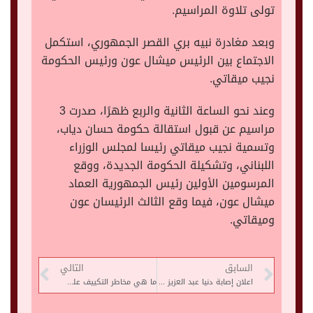
تولى تلاوة المراسيم.
وبعد مغادرة نبيه بري القصر الجمهوري، استكمل
الاجتماع بين الرئيس ميشال عون ورئيس الحكومة
نجيب ميقاتي.
وعند نحو الساعة الثانية والربع ظهرًا، صدرت 3
مراسيم عن قبول استقالة حكومة حسان دياب،
وتسمية نجيب ميقاتي رئيسا لمجلس الوزراء
اللبناني، وتشكيلة الحكومة الجديدة، ووقع
المرسومين الأولين رئيس الجمهورية العماد
ميشال عون، فيما وقع الثالث الرئيسان عون
وميقاتي.
السابق
التالي
اعلان إصابة دنيا عبد العزيز أثناء عرض “زقاق المدق”
ما هي مخاطر التكييف على الاطفال