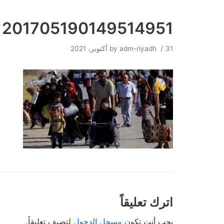
201705190149514951
Skip
to
31 أكتوبر، 2021
adm-riyadh
by
content
اترك تعليقاً
يجب أنت تكون
مسجل الدخول
لتضيف تعليقاً.