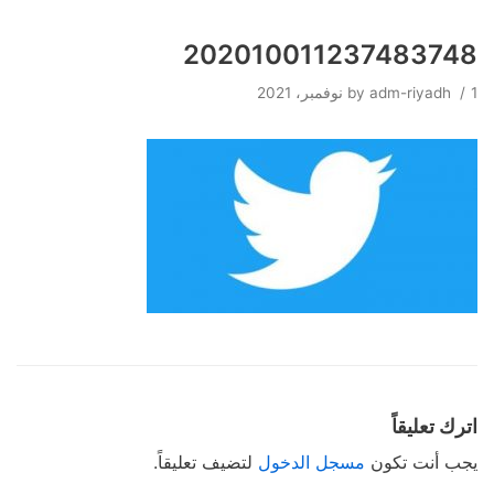
202010011237483748
Skip
to
1 نوفمبر، 2021
adm-riyadh
by
content
اترك تعليقاً
يجب أنت تكون
مسجل الدخول
لتضيف تعليقاً.